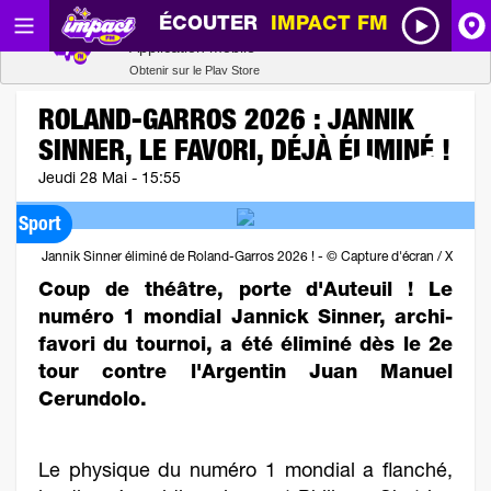
ÉCOUTER
IMPACT FM
Radio SCOOP
A
Télécharger
Application mobile
Obtenir sur le Play Store
I
ROLAND-GARROS 2026 : JANNIK
SINNER, LE FAVORI, DÉJÀ ÉLIMINÉ !
R
Jeudi 28 Mai - 15:55
H
Sport
Jannik Sinner éliminé de Roland-Garros 2026 ! - © Capture d'écran / X
P
Coup de théâtre, porte d'Auteuil ! Le
numéro 1 mondial Jannick Sinner, archi-
favori du tournoi, a été éliminé dès le 2e
tour contre l'Argentin Juan Manuel
Cerundolo.
Le physique du numéro 1 mondial a flanché,