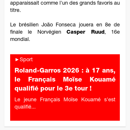
apparaissait comme l'un des grands favoris au
titre.
Le brésilien João Fonseca jouera en 8e de
finale le Norvégien
Casper Ruud
, 16e
mondial.
►Sport
Roland-Garros 2026 : à 17 ans,
le Français Moïse Kouamé
qualifié pour le 3e tour !
Le jeune Français Moïse Kouamé s'est
qualifié...