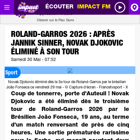
ÉCOUTER
IMPACT FM
Radio SCOOP
A
Télécharger
Application mobile
Obtenir sur le Play Store
I
ROLAND-GARROS 2026 : APRÈS
JANNIK SINNER, NOVAK DJOKOVIC
R
ÉLIMINÉ À SON TOUR
Samedi 30 Mai - 07:52
H
Sport
P
Novak Djokovic éliminé dès le 3e tour de Roland-Garros par le brésilien
João Fonseca ce vendredi 29 mai - © Capture d'écran - Francetvsport - X
Coup de tonnerre, porte d'Auteuil ! Novak
Djokovic a été éliminé dès le troisième
tour de Roland-Garros 2026 par le
Brésilien João Fonseca, 19 ans, au terme
d'un match renversant de près de cinq
heures. Une sortie prématurée rarissime