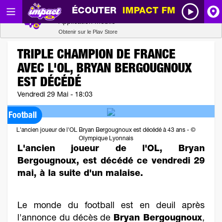
ÉCOUTER
IMPACT FM
Radio SCOOP
A
Télécharger
Application mobile
Obtenir sur le Play Store
I
TRIPLE CHAMPION DE FRANCE
AVEC L'OL, BRYAN BERGOUGNOUX
R
EST DÉCÉDÉ
Vendredi 29 Mai - 18:03
H
Football
P
L'ancien joueur de l'OL Bryan Bergougnoux est décédé à 43 ans - ©
Olympique Lyonnais
L'ancien joueur de l'OL, Bryan
Bergougnoux, est décédé ce vendredi 29
mai, à la suite d'un malaise.
Le monde du football est en deuil après
l'annonce du décès de
Bryan Bergougnoux
,