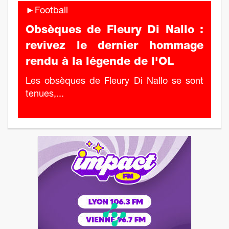
►Football
Obsèques de Fleury Di Nallo :
revivez le dernier hommage
rendu à la légende de l'OL
Les obsèques de Fleury Di Nallo se sont
tenues,...