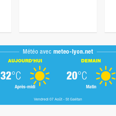
Météo avec
meteo-lyon.net
AUJOURD'HUI
DEMAIN
32
°C
20
°C
Après-midi
Matin
Vendredi 07 Août - St Gaétan