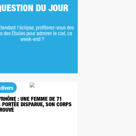
QUESTION DU JOUR
ttendant l'éclipse, profiterez-vous des
s des Étoiles pour admirer le ciel, ce
week-end ?
 divers
/RHÔNE : UNE FEMME DE 71
 PORTÉE DISPARUE, SON CORPS
ROUVÉ