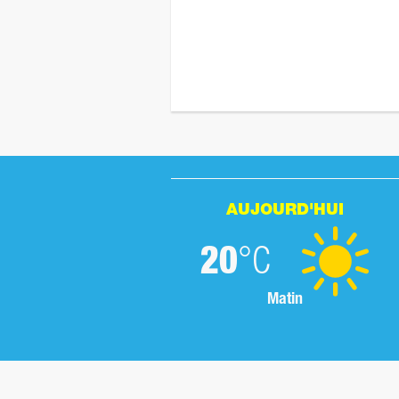
AUJOURD'HUI
20
°C
Matin