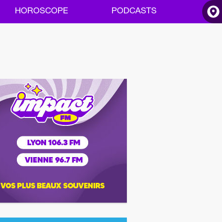
HOROSCOPE
PODCASTS
ACCUEIL
INFOS
RADIO
HOROSCOPE
PODCASTS