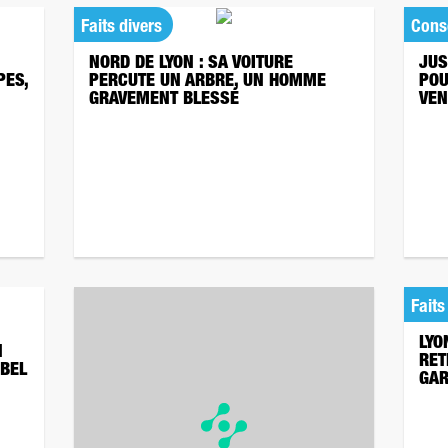
Faits divers
Cons
NORD DE LYON : SA VOITURE
JUS
PES,
PERCUTE UN ARBRE, UN HOMME
POU
GRAVEMENT BLESSÉ
VEN
Faits
LYO
N
RET
IBEL
GAR