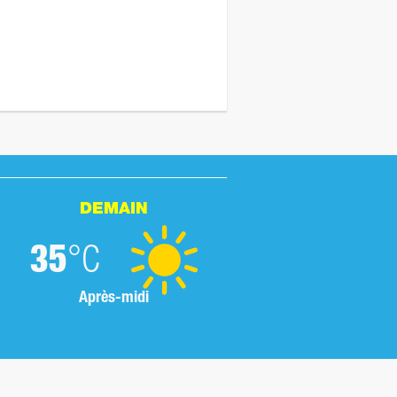
DEMAIN
35
°C
Après-midi