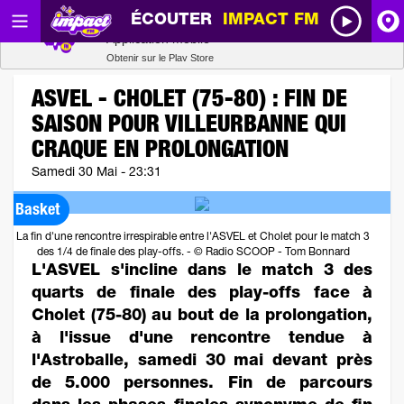
ÉCOUTER
IMPACT FM
Radio SCOOP
A
Télécharger
Application mobile
Obtenir sur le Play Store
I
ASVEL - CHOLET (75-80) : FIN DE
SAISON POUR VILLEURBANNE QUI
R
CRAQUE EN PROLONGATION
Samedi 30 Mai - 23:31
H
Basket
P
La fin d'une rencontre irrespirable entre l'ASVEL et Cholet pour le match 3
des 1/4 de finale des play-offs. - © Radio SCOOP - Tom Bonnard
L'ASVEL s'incline dans le match 3 des
quarts de finale des play-offs face à
Cholet (75-80) au bout de la prolongation,
à l'issue d'une rencontre tendue à
l'Astroballe, samedi 30 mai devant près
de 5.000 personnes. Fin de parcours