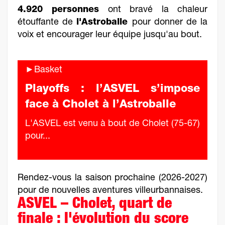
4.920 personnes
ont bravé la chaleur
étouffante de
l'Astroballe
pour donner de la
voix et encourager leur équipe jusqu'au bout.
►Basket
Playoffs : l’ASVEL s’impose
face à Cholet à l’Astroballe
L'ASVEL est venu à bout de Cholet (75-67)
pour...
Rendez-vous la saison prochaine (2026-2027)
pour de nouvelles aventures villeurbannaises.
ASVEL – Cholet, quart de
finale : l'évolution du score