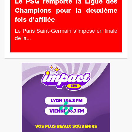
Le PSG remporte la Ligue des
Champions pour la deuxième
fois d'affilée
Le Paris Saint-Germain s'impose en finale
de la...