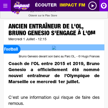
ÉCOUTER
IMPACT FM
Radio SCOOP
A
Télécharger
Application mobile
Obtenir sur le Play Store
I
ANCIEN ENTRAÎNEUR DE L'OL,
BRUNO GENESIO S'ENGAGE À L'OM
R
Mercredi 1 Juillet - 12:15
H
Football
Bruno Genesio devant son banc au Parc OL. - © Hugo Frances
P
Coach de l'OL entre 2015 et 2019, Bruno
Genesio a officiellement été nommé
nouvel entraîneur de l'Olympique de
Marseille ce mercredi 1er juillet.
C'est une information qui risque de faire des
remous.