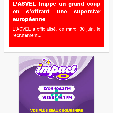
L'ASVEL frappe un grand coup
en s'offrant une superstar
européenne
L'ASVEL a officialisé, ce mardi 30 juin, le
recrutement...