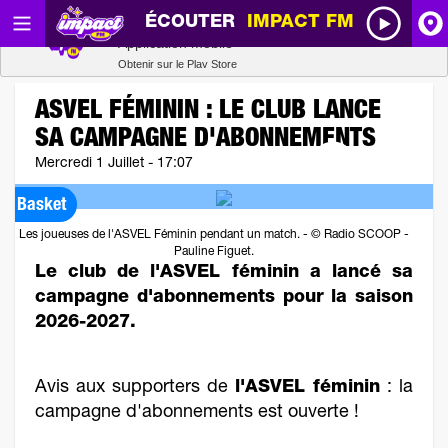
ÉCOUTER
IMPACT FM
Radio SCOOP
A
Télécharger
Application mobile
Obtenir sur le Play Store
I
ASVEL FÉMININ : LE CLUB LANCE
SA CAMPAGNE D'ABONNEMENTS
R
Mercredi 1 Juillet - 17:07
H
Basket
Les joueuses de l'ASVEL Féminin pendant un match. - © Radio SCOOP -
Pauline Figuet.
P
Le club de l'ASVEL féminin a lancé sa
campagne d'abonnements pour la saison
2026-2027.
Avis aux supporters de
l'ASVEL féminin
: la
campagne d'abonnements est ouverte !