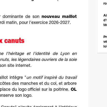
r
Ai
eur dominante de son
nouveau maillot
d'
rdi matin, pour l'exercice 2026-2027.
té
Pr
 canuts
vé
lo
ne l'héritage et l'identité de Lyon en
ts, les légendaires ouvriers de la soie
 son site internet.
illot intègre "
un motif inspiré du travail
-côtes des manches et du col, et arbore
place du logo officiel sur la poitrine.
OL
conserve son logo.