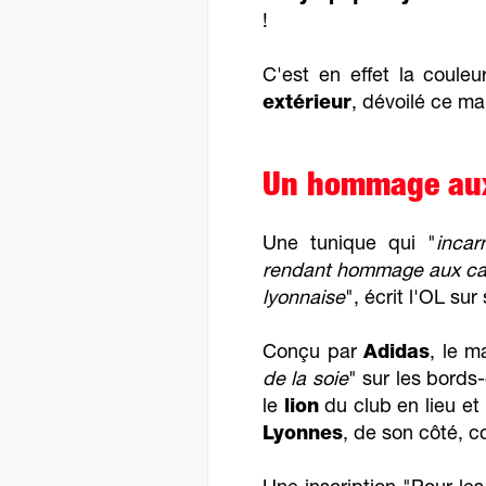
!
C'est en effet la coul
extérieur
, dévoilé ce ma
Un hommage aux
Une tunique qui "
incar
rendant hommage aux canu
lyonnaise
", écrit l'OL sur
Conçu par
Adidas
, le ma
de la soie
" sur les bords
le
lion
du club en lieu et 
Lyonnes
, de son côté, 