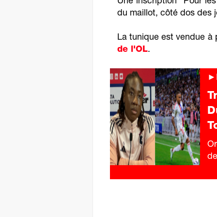
Une inscription "Pour les
du maillot, côté dos des 
La tunique est vendue à 
de l'OL
.
►F
T
D
T
Or
de