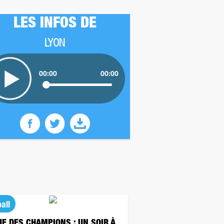
LES INFOS DE
LYON
00:00
00:00
all
UE DES CHAMPIONS : UN SOIR À