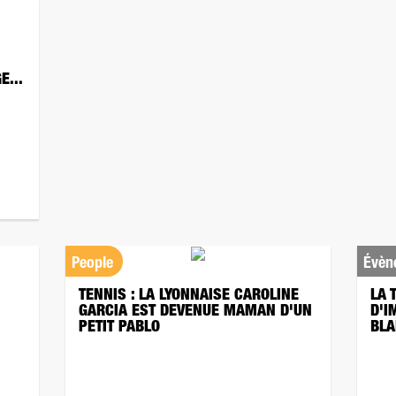
E...
People
Évèn
TENNIS : LA LYONNAISE CAROLINE
LA 
N
GARCIA EST DEVENUE MAMAN D'UN
D'I
PETIT PABLO
BLA