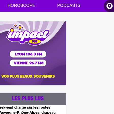
HOROSCOPE
PODCASTS
ACCUEIL
INFOS
RADIO
HOROSCOPE
PODCASTS
LES PLUS LUS
ek-end chargé sur les routes
Auvergne-Rhône-Alpes, drapeau