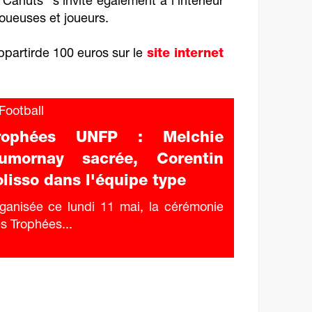
 Canuts" s'invite également à l'intérieur
joueuses et joueurs.
ppartirde 100 euros sur le
site internet
ootball
rophées UNFP : Melchie
umornay sacrée, Corentin
olisso dans l'équipe type
ganisée ce lundi 11 mai, la cérémonie
s Trophées...