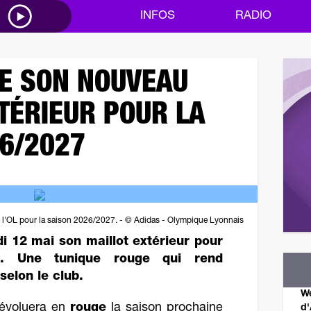
M
INFOS
RADIO
LE SON NOUVEAU
TÉRIEUR POUR LA
6/2027
de l'OL pour la saison 2026/2027. - © Adidas - Olympique Lyonnais
i 12 mai son maillot extérieur pour
7. Une tunique rouge qui rend
elon le club.
We
évoluera en
rouge
la saison prochaine
d'