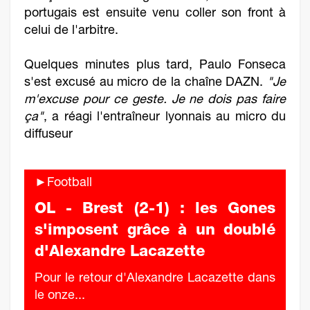
portugais est ensuite venu coller son front à
celui de l'arbitre.
Quelques minutes plus tard, Paulo Fonseca
s'est excusé au micro de la chaîne DAZN.
"Je
m'excuse pour ce geste. Je ne dois pas faire
ça"
, a réagi l'entraîneur lyonnais au micro du
diffuseur
►Football
OL - Brest (2-1) : les Gones
s'imposent grâce à un doublé
d'Alexandre Lacazette
Pour le retour d'Alexandre Lacazette dans
le onze...