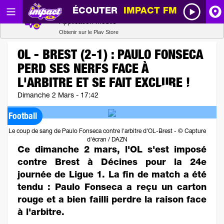
ÉCOUTER
IMPACT FM
Radio SCOOP
A
Télécharger
Application mobile
Obtenir sur le Play Store
I
OL - BREST (2-1) : PAULO FONSECA
PERD SES NERFS FACE À
R
L'ARBITRE ET SE FAIT EXCLURE !
Dimanche 2 Mars - 17:42
H
Football
P
Le coup de sang de Paulo Fonseca contre l'arbitre d'OL-Brest - © Capture
d'écran / DAZN
Ce dimanche 2 mars, l'OL s'est imposé
contre Brest à Décines pour la 24e
journée de Ligue 1. La fin de match a été
tendu : Paulo Fonseca a reçu un carton
rouge et a bien failli perdre la raison face
à l'arbitre.