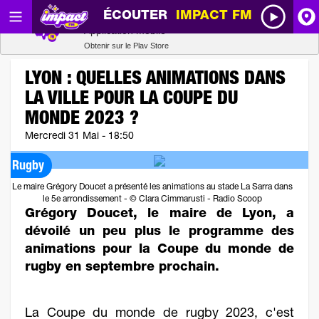
ÉCOUTER
IMPACT FM
Radio SCOOP
A
Télécharger
Application mobile
Obtenir sur le Play Store
I
LYON : QUELLES ANIMATIONS DANS
LA VILLE POUR LA COUPE DU
R
MONDE 2023 ?
Mercredi 31 Mai - 18:50
H
Rugby
P
Le maire Grégory Doucet a présenté les animations au stade La Sarra dans
le 5e arrondissement - © Clara Cimmarusti - Radio Scoop
Grégory Doucet, le maire de Lyon, a
dévoilé un peu plus le programme des
animations pour la Coupe du monde de
rugby en septembre prochain.
La Coupe du monde de rugby 2023, c'est