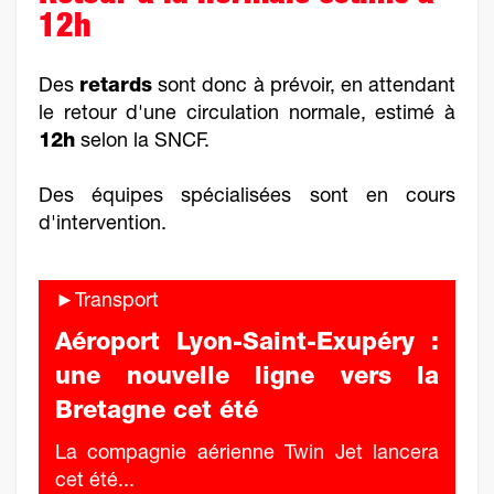
12h
Des
retards
sont donc à prévoir, en attendant
le retour d'une circulation normale, estimé à
12h
selon la SNCF.
Des équipes spécialisées sont en cours
d'intervention.
►Transport
Aéroport Lyon-Saint-Exupéry :
une nouvelle ligne vers la
Bretagne cet été
La compagnie aérienne Twin Jet lancera
cet été...