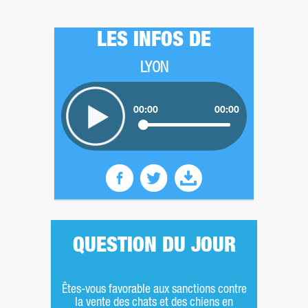
LES INFOS DE
LYON
00:00
00:00
QUESTION DU JOUR
Êtes-vous favorable aux sanctions contre
la vente des chats et des chiens en