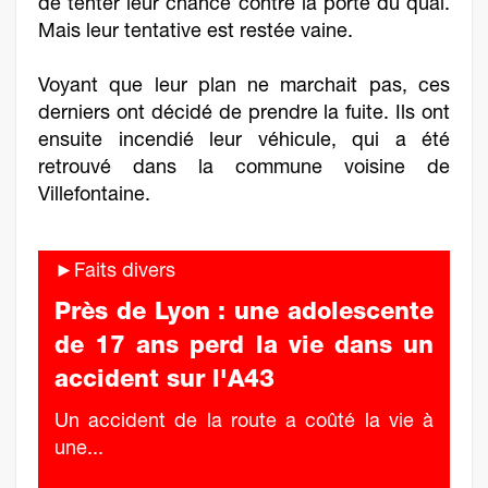
de tenter leur chance contre la porte du quai.
Mais leur tentative est restée vaine.
Voyant que leur plan ne marchait pas, ces
derniers ont décidé de prendre la fuite. Ils ont
ensuite incendié leur véhicule, qui a été
retrouvé dans la commune voisine de
Villefontaine.
►Faits divers
Près de Lyon : une adolescente
de 17 ans perd la vie dans un
accident sur l'A43
Un accident de la route a coûté la vie à
une...