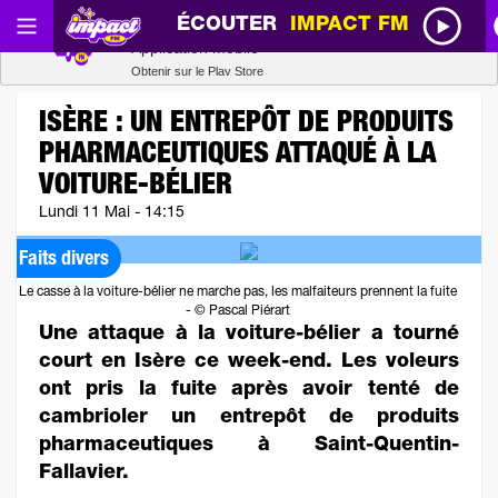
ÉCOUTER
IMPACT FM
Radio SCOOP
Télécharger
Application mobile
Obtenir sur le Play Store
ISÈRE : UN ENTREPÔT DE PRODUITS
PHARMACEUTIQUES ATTAQUÉ À LA
VOITURE-BÉLIER
Lundi 11 Mai - 14:15
Faits divers
Le casse à la voiture-bélier ne marche pas, les malfaiteurs prennent la fuite
- © Pascal Piérart
Une attaque à la voiture-bélier a tourné
court en Isère ce week-end. Les voleurs
ont pris la fuite après avoir tenté de
cambrioler un entrepôt de produits
pharmaceutiques à Saint-Quentin-
Fallavier.