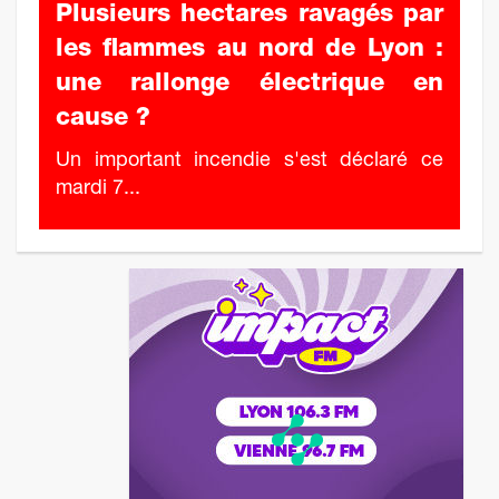
Plusieurs hectares ravagés par
les flammes au nord de Lyon :
une rallonge électrique en
cause ?
Un important incendie s'est déclaré ce
mardi 7...