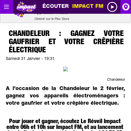
ÉCOUTER
IMPACT FM
Radio SCOOP
A
Télécharger
Application mobile
Obtenir sur le Play Store
I
CHANDELEUR : GAGNEZ VOTRE
GAUFRIER ET VOTRE CRÊPIÈRE
R
ÉLECTRIQUE
Samedi 31 Janvier - 19:31
H
P
Chandeleur
A l'occasion de la Chandeleur le 2 février,
gagnez vos appareils électroménagers :
votre gaufrier et votre crêpière électrique.
Pour jouer et gagner, écoutez Le Réveil Impact
entre 06h et 10h sur Impact FM, et au lancement