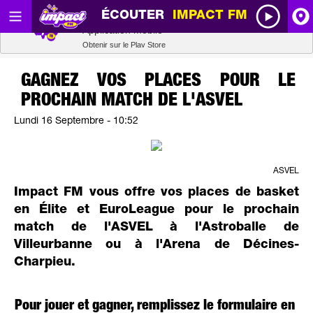
ÉCOUTER
IMPACT FM
Radio SCOOP
A
Télécharger
Application mobile
Obtenir sur le Play Store
I
GAGNEZ VOS PLACES POUR LE
PROCHAIN MATCH DE L'ASVEL
R
Lundi 16 Septembre - 10:52
H
ASVEL
P
Impact FM vous offre vos places de basket
en Élite et EuroLeague pour le prochain
match de l'ASVEL à l'Astroballe de
Villeurbanne ou à l'Arena de Décines-
Charpieu.
Pour jouer et gagner, remplissez le formulaire en