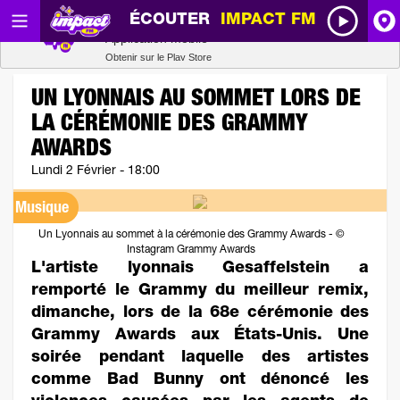
ÉCOUTER
IMPACT FM
Radio SCOOP
A
Télécharger
Application mobile
Obtenir sur le Play Store
I
UN LYONNAIS AU SOMMET LORS DE
LA CÉRÉMONIE DES GRAMMY
R
AWARDS
Lundi 2 Février - 18:00
H
Musique
P
Un Lyonnais au sommet à la cérémonie des Grammy Awards - ©
Instagram Grammy Awards
L'artiste lyonnais Gesaffelstein a
remporté le Grammy du meilleur remix,
dimanche, lors de la 68e cérémonie des
Grammy Awards aux États-Unis. Une
soirée pendant laquelle des artistes
comme Bad Bunny ont dénoncé les