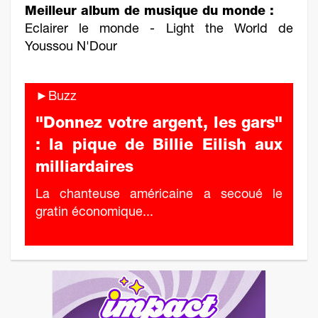
Meilleur album de musique du monde :
Eclairer le monde - Light the World de
Youssou N'Dour
►Buzz
"Donnez votre argent, les gars"
: la pique de Billie Eilish aux
milliardaires
La chanteuse américaine a secoué le
gratin économique...