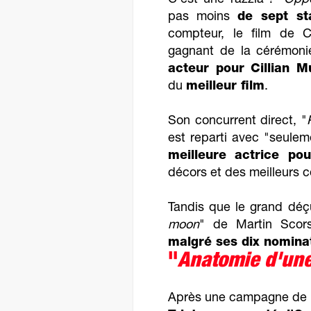
C'est une razzia ! "
Opp
pas moins
de sept st
compteur, le film de C
gagnant de la cérémon
acteur pour Cillian M
du
meilleur film
.
Son concurrent direct, "
est reparti avec "seulem
meilleure actrice p
décors et des meilleurs 
Tandis que le grand déçu
moon
" de Martin Scor
malgré ses dix nomina
"
Anatomie d'une
Après une campagne de 