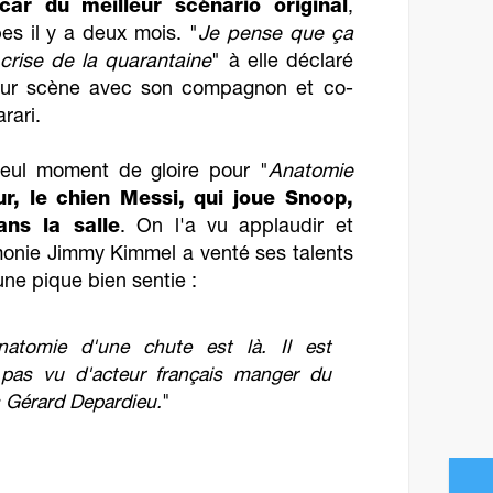
car du meilleur scénario original
,
s il y a deux mois. "
Je pense que ça
crise de la quarantaine
" à elle déclaré
ur scène avec son compagnon et co-
rari.
seul moment de gloire pour "
Anatomie
r, le chien Messi, qui joue Snoop,
ans la salle
. On l'a vu applaudir et
onie Jimmy Kimmel a venté ses talents
une pique bien sentie :
natomie d'une chute est là. Il est
s pas vu d'acteur français manger du
 Gérard Depardieu.
"