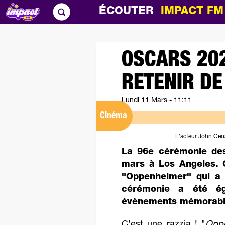
ÉCOUTER
IMPACT F
OSCARS 2024
RETENIR DE
Lundi 11 Mars - 11:11
Cinéma
L'acteur John Cen
La 96e cérémonie de
mars à Los Angeles. C
"Oppenheimer" qui a 
cérémonie a été ég
évènements mémorabl