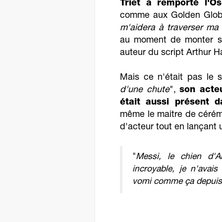
Triet a remporté l'Os
comme aux Golden Globe
m'aidera à traverser ma 
au moment de monter s
auteur du script Arthur Ha
Mais ce n'était pas le 
d'une chute
",
son acteu
était aussi présent d
même le maitre de cérém
d'acteur tout en lançant 
"
Messi, le chien d'A
incroyable, je n'avai
vomi comme ça depuis