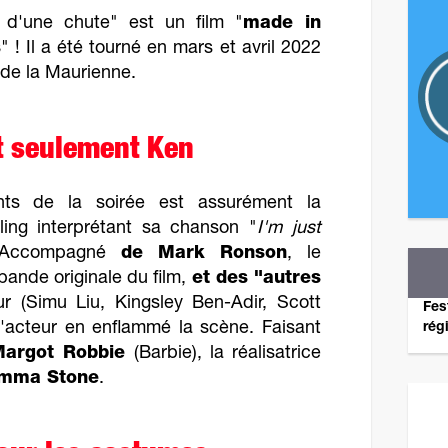
 d'une chute" est un film "
made in
s
" ! Il a été tourné en mars et avril 2022
e de la Maurienne.
t seulement Ken
s de la soirée est assurément la
ing interprétant sa chanson "
I'm just
. Accompagné
de Mark Ronson
, le
 bande originale du film,
et des "autres
 (Simu Liu, Kingsley Ben-Adir, Scott
Fes
l'acteur en enflammé la scène. Faisant
rég
argot Robbie
(Barbie), la réalisatrice
mma Stone
.
Revene