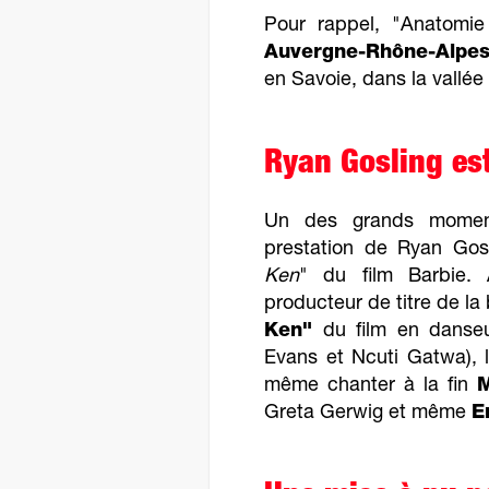
Pour rappel, "Anatomie
Auvergne-Rhône-Alpe
en Savoie, dans la vallé
Ryan Gosling es
Un des grands moment
prestation de Ryan Gosl
Ken
" du film Barbie
producteur de titre de la
Ken"
du film en danseur
Evans et Ncuti Gatwa), 
même chanter à la fin
M
Greta Gerwig et même
E