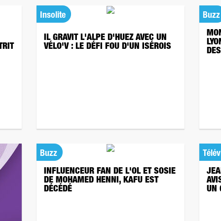
Insolite
Buzz
MON
IL GRAVIT L'ALPE D'HUEZ AVEC UN
LYO
TRIT
VÉLO'V : LE DÉFI FOU D'UN ISÉROIS
DES
Buzz
Télév
INFLUENCEUR FAN DE L'OL ET SOSIE
JEA
DE MOHAMED HENNI, KAFU EST
AVI
DÉCÉDÉ
UN 