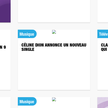
Musique
Télév
CÉLINE DION ANNONCE UN NOUVEAU
CLA
N 9
SINGLE
QUI
Musique