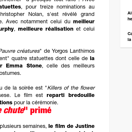
enheimer
" a presque tout raflé ! Avec
atuettes
, pour treize nominations au
Ai
hristopher Nolan, s'est révélé grand
he
ie. Avec notamment celui du
meilleur
urphy
,
meilleure réalisation
et celui
Ca
la
Pauvre créatures
" de Yorgos Lanthimos
ent" quatre statuettes dont celle de
la
our Emma Stone
, celle des meilleurs
costumes.
 de la soirée est "
Killers of the flower
sese. Le film est
reparti bredouille
tions
pour la cérémonie.
 chute
" primé
plusieurs semaines,
le film de Justine