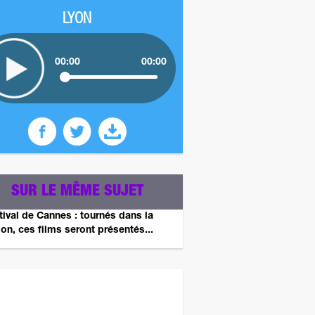
LYON
00:00
00:00
SUR LE MÊME SUJET
tival de Cannes : tournés dans la
ion, ces films seront présentés...
z plus tard pour un autre sondage ! ;)