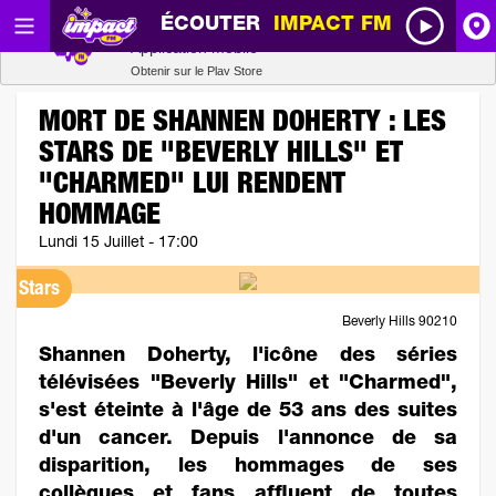
ÉCOUTER
IMPACT FM
Radio SCOOP
A
Télécharger
Application mobile
Obtenir sur le Play Store
I
MORT DE SHANNEN DOHERTY : LES
STARS DE "BEVERLY HILLS" ET
R
"CHARMED" LUI RENDENT
HOMMAGE
H
Lundi 15 Juillet - 17:00
Stars
P
Beverly Hills 90210
Shannen Doherty, l'icône des séries
télévisées "Beverly Hills" et "Charmed",
s'est éteinte à l'âge de 53 ans des suites
d'un cancer. Depuis l'annonce de sa
disparition, les hommages de ses
collègues et fans affluent de toutes