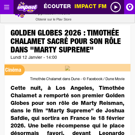
ÉCOUTER
IMPACT FM
Radio SCOOP
A
Télécharger
Application mobile
Obtenir sur le Play Store
I
GOLDEN GLOBES 2026 : TIMOTHÉE
CHALAMET SACRÉ POUR SON RÔLE
R
DANS "MARTY SUPREME"
Lundi 12 Janvier - 14:00
H
Cinéma
P
Timothée Chalamet dans Dune - © Facebook / Dune Movie
Cette nuit, à Los Angeles, Timothée
Chalamet a remporté son premier Golden
Globes pour son rôle de Marty Reisman,
dans le film "Marty Supreme" de Joshua
Safdie, qui sortira en France le 18 février
2026. Une belle récompense qui le place
désormais favori, devant Leonardo