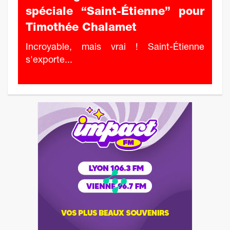
spéciale “Saint-Étienne” pour
Timothée Chalamet
Incroyable, mais vrai ! Saint-Étienne
s'exporte...