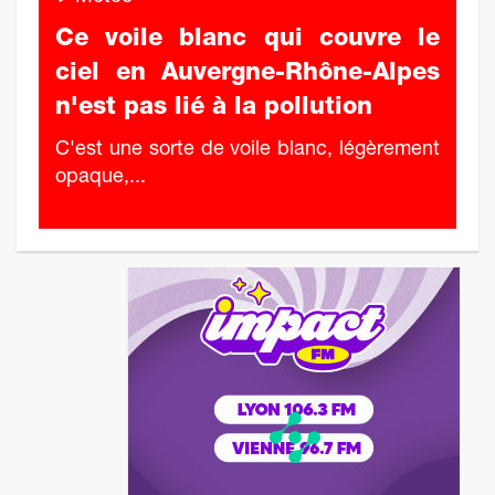
Ce voile blanc qui couvre le
ciel en Auvergne-Rhône-Alpes
n'est pas lié à la pollution
C'est une sorte de voile blanc, légèrement
opaque,...