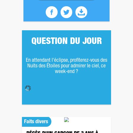
QUESTION DU JOUR
En attendant l'éclipse, profiterez-vous des
Nuits des Étoiles pour admirer le ciel, ce
week-end ?
Faits divers