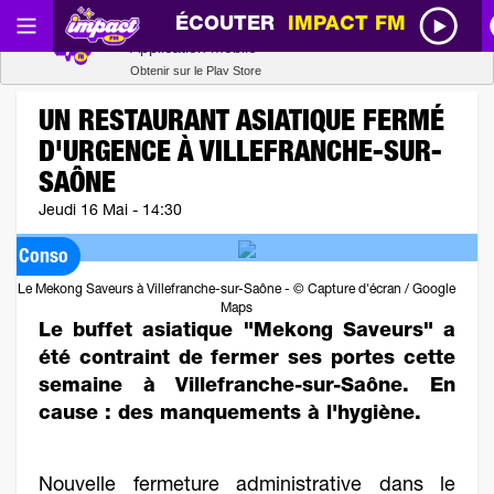
ÉCOUTER
IMPACT FM
Radio SCOOP
Télécharger
Application mobile
Obtenir sur le Play Store
UN RESTAURANT ASIATIQUE FERMÉ
D'URGENCE À VILLEFRANCHE-SUR-
SAÔNE
Jeudi 16 Mai - 14:30
Conso
Le Mekong Saveurs à Villefranche-sur-Saône - © Capture d'écran / Google
Maps
Le buffet asiatique "Mekong Saveurs" a
été contraint de fermer ses portes cette
semaine à Villefranche-sur-Saône. En
cause : des manquements à l'hygiène.
Nouvelle fermeture administrative dans le