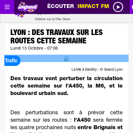
ÉCOUTER
IMPACT FM
Radio SCOOP
Télécharger
Application mobile
Obtenir sur le Play Store
LYON : DES TRAVAUX SUR LES
ROUTES CETTE SEMAINE
Lundi 13 Octobre - 07:06
Trafic
La M6 à Dardilly - © Grand Lyon
Des travaux vont perturber la circulation
cette semaine sur l'A450, la M6, et le
boulevard urbain sud.
Des perturbations sont à prévoir cette
semaine sur les routes :
l'A450
sera fermée
les quatre prochaines nuits
entre Brignais et