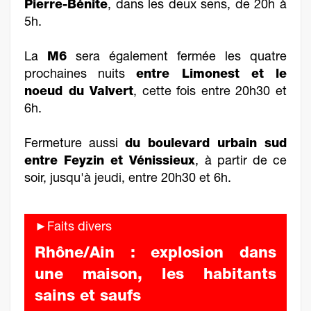
Pierre-Bénite
, dans les deux sens, de 20h à
5h.
La
M6
sera également fermée les quatre
prochaines nuits
entre Limonest et le
noeud du Valvert
, cette fois entre 20h30 et
6h.
Fermeture aussi
du boulevard urbain sud
entre Feyzin et Vénissieux
, à partir de ce
soir, jusqu'à jeudi, entre 20h30 et 6h.
►Faits divers
Rhône/Ain : explosion dans
une maison, les habitants
sains et saufs