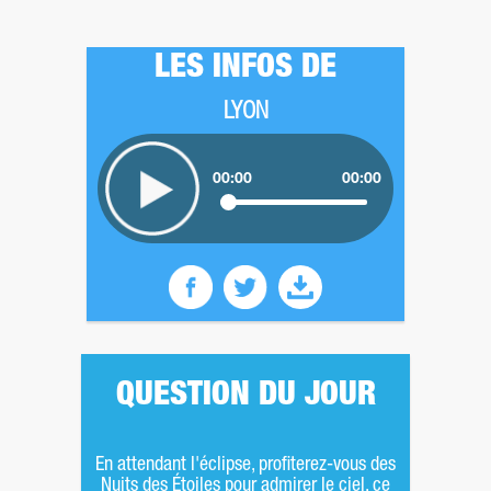
LES INFOS DE
LYON
00:00
00:00
QUESTION DU JOUR
En attendant l'éclipse, profiterez-vous des
Nuits des Étoiles pour admirer le ciel, ce