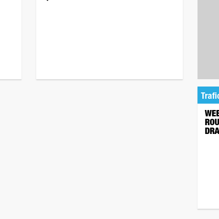
Trafi
WEE
ROU
DRA