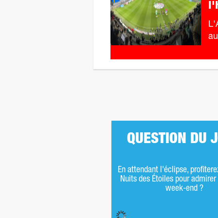
l'
L'
au
QUESTION DU 
En attendant l'éclipse, profiter
Nuits des Étoiles pour admirer 
week-end ?