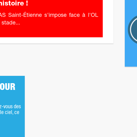
histoire !
AS Saint-Étienne s'impose face à l'OL
 stade...
JOUR
ez-vous des
le ciel, ce