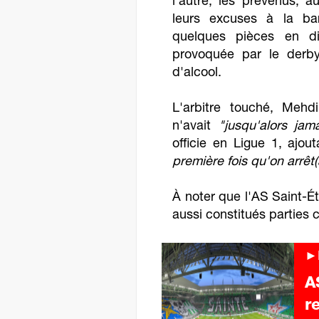
l'autre, les prévenus, au
leurs excuses à la bar
quelques pièces en dir
provoquée par le derby
d'alcool.
L'arbitre touché, Mehd
n'avait
"jusqu'alors ja
officie en Ligue 1, ajo
première fois qu'on arrêt(
À noter que l'AS Saint-Ét
aussi constitués parties c
►F
A
r