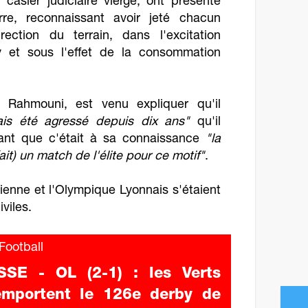
 casier judiciaire vierge, ont présenté
re, reconnaissant avoir jeté chacun
ection du terrain, dans l'excitation
 et sous l'effet de la consommation
i Rahmouni, est venu expliquer qu'il
mais été agressé depuis dix ans"
qu'il
utant que c'était à sa connaissance
"la
ait) un match de l'élite pour ce motif"
.
ienne et l'Olympique Lyonnais s'étaient
iviles.
ootball
SSE - OL (2-1) : les Verts
emportent le 126e derby de