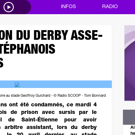
M
INFOS
RADIO
ON DU DERBY ASSE-
STÉPHANOIS
S
stoire au stade Geoffroy Guichard - © Radio SCOOP - Tom Bonnard
ns ont été condamnés, ce mardi 4
is de prison avec sursis par le
nel de Saint-Étienne pour avoir
 arbitre assistant, lors du derby
Ai
he