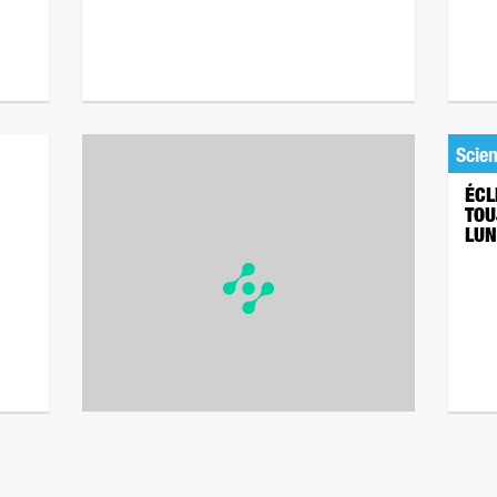
Scie
ÉCL
TOU
LUN