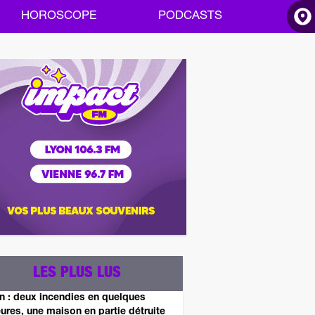
HOROSCOPE
PODCASTS
ACCUEIL
INFOS
RADIO
HOROSCOPE
PODCASTS
LES PLUS LUS
n : deux incendies en quelques
ures, une maison en partie détruite