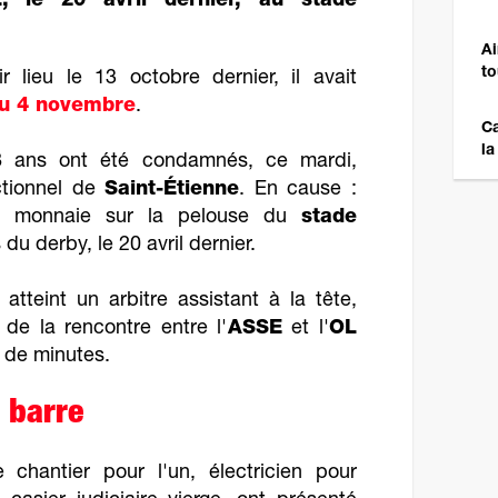
L, le 20 avril dernier, au stade
Ai
to
r lieu le 13 octobre dernier, il avait
au 4 novembre
.
Ca
la
 ans ont été condamnés, ce mardi,
ctionnel de
Saint-Étienne
. En cause :
e monnaie sur la pelouse du
stade
s du derby, le 20 avril dernier.
 atteint un arbitre assistant à la tête,
 de la rencontre entre l'
ASSE
et l'
OL
 de minutes.
 barre
chantier pour l'un, électricien pour