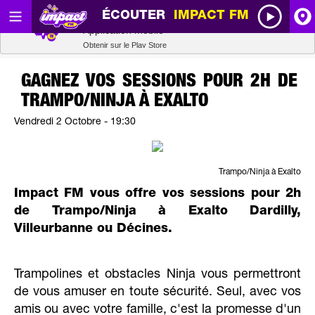
ÉCOUTER
IMPACT FM
Radio SCOOP
A
Télécharger
Application mobile
Obtenir sur le Play Store
I
GAGNEZ VOS SESSIONS POUR 2H DE
TRAMPO/NINJA À EXALTO
R
Vendredi 2 Octobre - 19:30
H
Trampo/Ninja à Exalto
P
Impact FM vous offre vos sessions pour 2h
de Trampo/Ninja à Exalto Dardilly,
Villeurbanne ou Décines.
Trampolines et obstacles Ninja vous permettront
de vous amuser en toute sécurité. Seul, avec vos
amis ou avec votre famille, c'est la promesse d'un