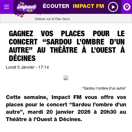
ÉCOUTER
IMPACT FM
Radio SCOOP
A
Télécharger
Application mobile
Obtenir sur le Play Store
I
GAGNEZ VOS PLACES POUR LE
CONCERT “SARDOU L’OMBRE D’UN
R
AUTRE” AU THÉÂTRE À L’OUEST À
DÉCINES
H
Lundi 5 Janvier - 17:14
P
“Sardou l’ombre d’un autre”
Cette semaine, Impact FM vous offre vos
places pour le concert “Sardou l'ombre d'un
autre”, mardi 20 janvier 2026 à 20h30 au
Théâtre à l'Ouest à Décines.