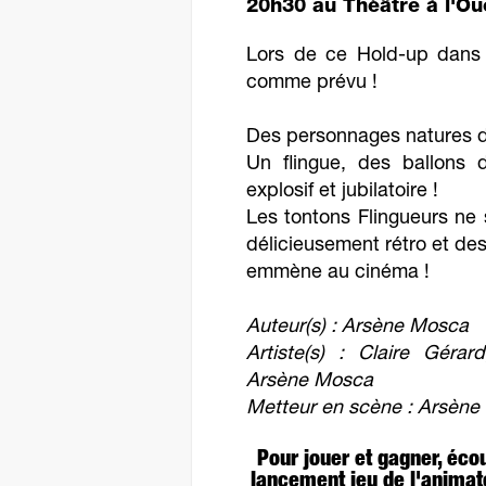
20h30 au Théâtre à l'Oue
Lors de ce Hold-up dans u
comme prévu !
Des personnages natures da
Un flingue, des ballons 
explosif et jubilatoire !
Les tontons Flingueurs ne 
délicieusement rétro et des
emmène au cinéma !
Auteur(s) : Arsène Mosca
Artiste(s) : Claire Géra
Arsène Mosca
Metteur en scène : Arsèn
Pour jouer et gagner, éco
lancement jeu de l'animate