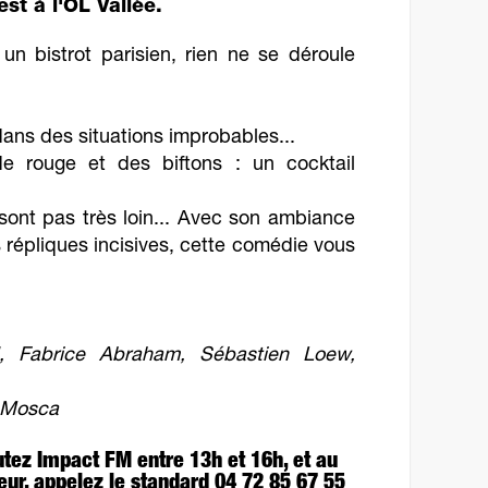
st à l'OL Vallée.
n bistrot parisien, rien ne se déroule
ns des situations improbables...
de rouge et des biftons : un cocktail
sont pas très loin... Avec son ambiance
 répliques incisives, cette comédie vous
rd, Fabrice Abraham, Sébastien Loew,
e Mosca
utez Impact FM entre 13h et 16h, et au
ur, appelez le standard 04 72 85 67 55