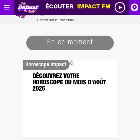
ÉCOUTER
IMPACT FM
Radio SCOOP
A
Télécharger
Application mobile
Obtenir sur le Play Store
I
En ce moment
R
H
Horoscope Impact
DÉCOUVREZ VOTRE
P
HOROSCOPE DU MOIS D'AOÛT
2026