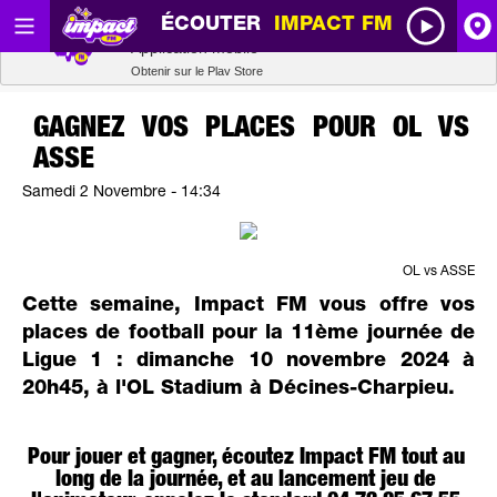
ÉCOUTER
IMPACT FM
Radio SCOOP
A
Télécharger
Application mobile
Obtenir sur le Play Store
I
GAGNEZ VOS PLACES POUR OL VS
ASSE
R
Samedi 2 Novembre - 14:34
H
OL vs ASSE
P
Cette semaine, Impact FM vous offre vos
places de football pour la 11ème journée de
Ligue 1 : dimanche 10 novembre 2024 à
20h45, à l'OL Stadium à Décines-Charpieu.
Pour jouer et gagner, écoutez Impact FM tout au
long de la journée, et au lancement jeu de