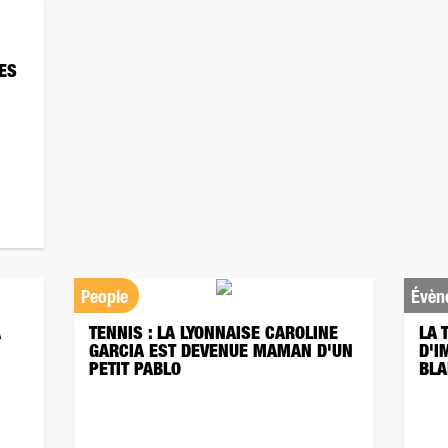
DES
People
Évèn
À
TENNIS : LA LYONNAISE CAROLINE
LA 
GARCIA EST DEVENUE MAMAN D'UN
D'I
PETIT PABLO
BLA