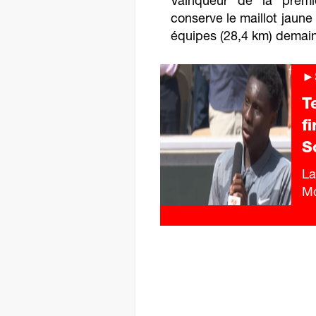
Vainqueur de la premi
conserve le maillot jaune
équipes (28,4 km) demain 
►
T
f
S
La
Mo