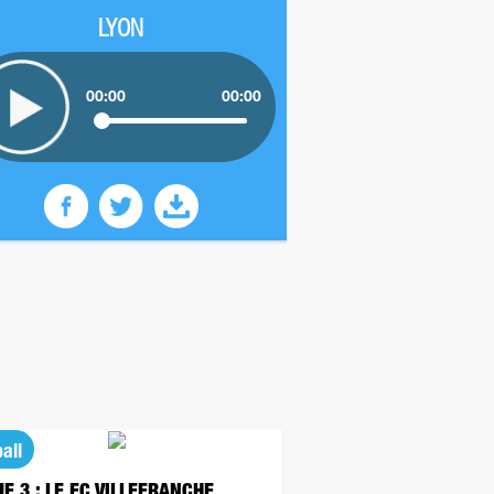
LYON
00:00
00:00
all
UE 3 : LE FC VILLEFRANCHE