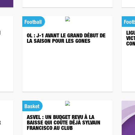
Football
Footb
I
LIG
OL : J-1 AVANT LE GRAND DÉBUT DE
VIC
LA SAISON POUR LES GONES
CON
Basket
ASVEL : UN BUDGET REVU À LA
R
BAISSE QUI COÛTE DÉJÀ SYLVAIN
FRANCISCO AU CLUB