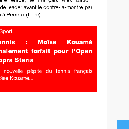
ère étape, le Français Alex Baudin
 de leader avant le contre-la-montre par
à Perreux (Loire).
Sport
ennis : Moïse Kouamé
inalement forfait pour l'Open
opra Steria
 nouvelle pépite du tennis français
ïse Kouamé...