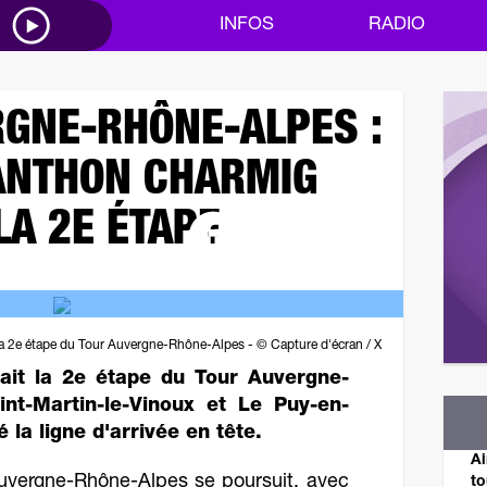
M
INFOS
RADIO
GNE-RHÔNE-ALPES :
 ANTHON CHARMIG
LA 2E ÉTAPE
 2e étape du Tour Auvergne-Rhône-Alpes - © Capture d'écran / X
nait la 2e étape du Tour Auvergne-
nt-Martin-le-Vinoux et Le Puy-en-
é la ligne d'arrivée en tête.
Ai
Auvergne-Rhône-Alpes se poursuit, avec
to