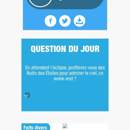
QUESTION DU JOUR
En attendant l'éclipse, profiterez-vous des
Nuits des Étoiles pour admirer le ciel, ce
week-end ?
Faits divers