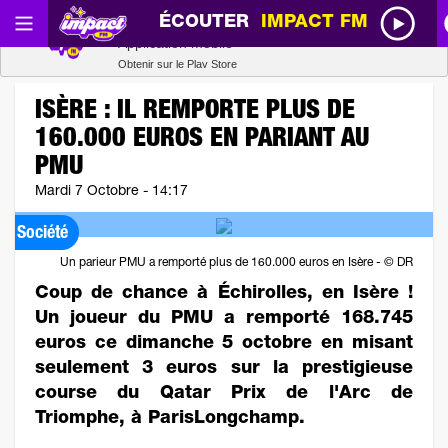
ÉCOUTER
IMPACT FM
Radio SCOOP
Télécharger
Application mobile
Obtenir sur le Play Store
ISÈRE : IL REMPORTE PLUS DE
160.000 EUROS EN PARIANT AU
PMU
Mardi 7 Octobre - 14:17
Société
Un parieur PMU a remporté plus de 160.000 euros en Isère - © DR
Coup de chance à Échirolles, en Isère !
Un joueur du PMU a remporté 168.745
euros ce dimanche 5 octobre en misant
seulement 3 euros sur la prestigieuse
course du Qatar Prix de l'Arc de
Triomphe, à ParisLongchamp.