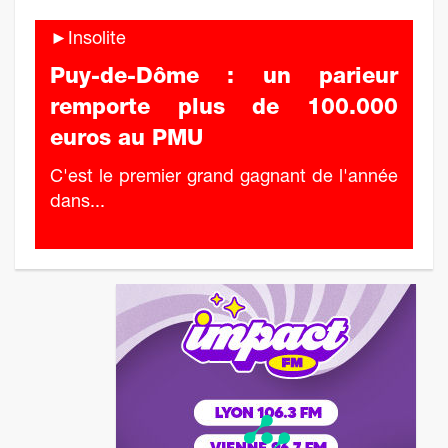
►Insolite
Puy-de-Dôme : un parieur
remporte plus de 100.000
euros au PMU
C'est le premier grand gagnant de l'année
dans...