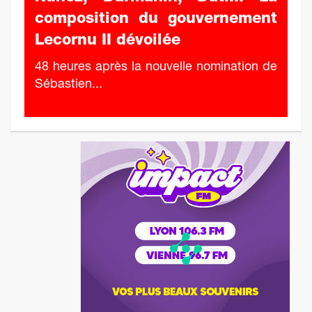
composition du gouvernement
Lecornu II dévoilée
48 heures après la nouvelle nomination de
Sébastien...